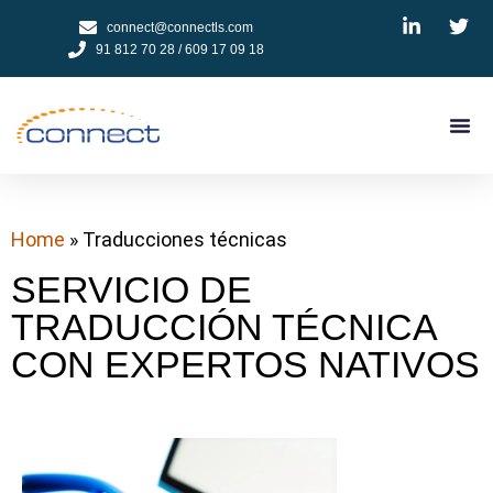
connect@connectls.com
91 812 70 28 / 609 17 09 18
NUESTROS
CÓMO 
TESTIMON
PEDIR
Home
»
Traducciones técnicas
SERVICIO DE
TRADUCCIÓN TÉCNICA
CON EXPERTOS NATIVOS