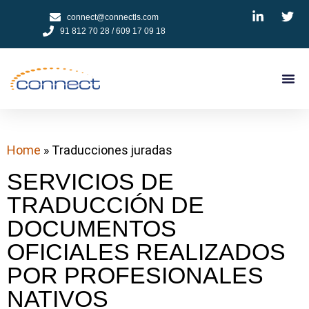
connect@connectls.com
91 812 70 28 / 609 17 09 18
NUESTROS
CÓMO 
TESTIMON
PEDIR
Home
»
Traducciones juradas
SERVICIOS DE
TRADUCCIÓN DE
DOCUMENTOS
OFICIALES REALIZADOS
POR PROFESIONALES
NATIVOS