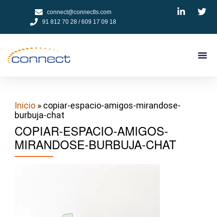
connect@connectls.com
91 812 70 28 / 609 17 09 18
NUESTROS
CÓMO 
TESTIMON
PEDIR
Inicio
» copiar-espacio-amigos-mirandose-
burbuja-chat
COPIAR-ESPACIO-AMIGOS-
MIRANDOSE-BURBUJA-CHAT