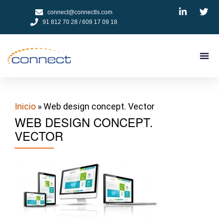
connect@connectls.com
91 812 70 28 / 609 17 09 18
NUESTROS
CÓMO 
TESTIMON
PEDIR
Inicio
» Web design concept. Vector
WEB DESIGN CONCEPT.
VECTOR