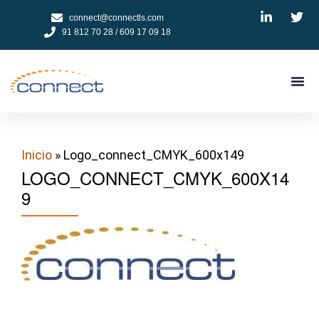
connect@connectls.com
91 812 70 28 / 609 17 09 18
NUESTROS
CÓMO 
TESTIMON
PEDIR
Inicio
» Logo_connect_CMYK_600x149
LOGO_CONNECT_CMYK_600X14
9