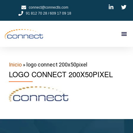
connect@connectls.com
91 812 70 28 / 609 17 09 18
NUESTROS
CÓMO 
TESTIMON
PEDIR
Inicio
» logo connect 200x50pixel
LOGO CONNECT 200X50PIXEL