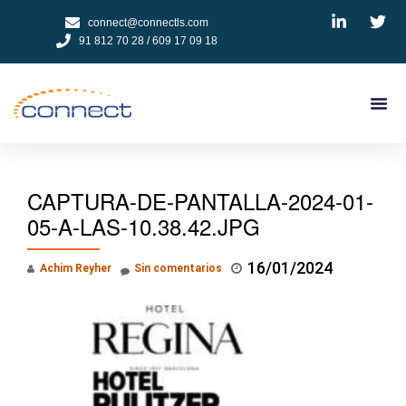
connect@connectls.com
91 812 70 28 / 609 17 09 18
NUESTROS
CÓMO 
TESTIMON
PEDIR
CAPTURA-DE-PANTALLA-2024-01-
05-A-LAS-10.38.42.JPG
16/01/2024
Achim Reyher
Sin comentarios